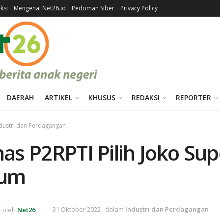
ksi
Mengenai Net26.id
Pedoman Siber
Privacy Policy
DAERAH
ARTIKEL
KHUSUS
REDAKSI
REPORTER
dustri dan Perdagangan
as P2RPTI Pilih Joko Su
um
s oleh
Net26
31 Oktober 2022
dalam
Industri dan Perdagangan