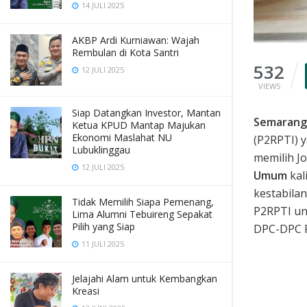
14 JULI 2025
AKBP Ardi Kurniawan: Wajah
Rembulan di Kota Santri
532
12 JULI 2025
VIEWS
Siap Datangkan Investor, Mantan
Semarang
Ketua KPUD Mantap Majukan
Ekonomi Maslahat NU
(P2RPTI) y
Lubuklinggau
memilih J
12 JULI 2025
Umum
kal
kestabila
Tidak Memilih Siapa Pemenang,
P2RPTI un
Lima Alumni Tebuireng Sepakat
Pilih yang Siap
DPC-DPC P
11 JULI 2025
Jelajahi Alam untuk Kembangkan
Kreasi