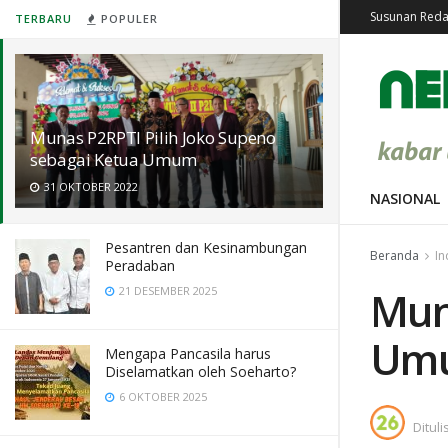
Susunan Reda
TERBARU
POPULER
Munas P2RPTI Pilih Joko Supeno
sebagai Ketua Umum
31 OKTOBER 2022
NASIONAL
Pesantren dan Kesinambungan
Beranda
In
Peradaban
Mun
21 DESEMBER 2025
Um
Mengapa Pancasila harus
Diselamatkan oleh Soeharto?
6 OKTOBER 2025
Dituli