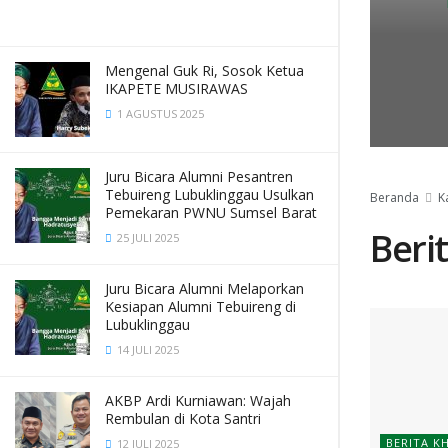
Mengenal Guk Ri, Sosok Ketua
IKAPETE MUSIRAWAS
1 AGUSTUS 2025
Juru Bicara Alumni Pesantren
Tebuireng Lubuklinggau Usulkan
Beranda
K
Pemekaran PWNU Sumsel Barat
Beri
25 JULI 2025
Juru Bicara Alumni Melaporkan
Kesiapan Alumni Tebuireng di
Lubuklinggau
14 JULI 2025
AKBP Ardi Kurniawan: Wajah
Rembulan di Kota Santri
BERITA K
12 JULI 2025