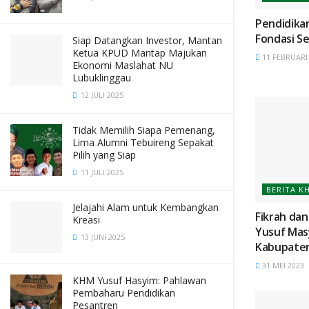
Pendidika
Fondasi S
Siap Datangkan Investor, Mantan
Ketua KPUD Mantap Majukan
11 FEBRUARI
Ekonomi Maslahat NU
Lubuklinggau
12 JULI 2025
Tidak Memilih Siapa Pemenang,
Lima Alumni Tebuireng Sepakat
Pilih yang Siap
11 JULI 2025
BERITA K
Jelajahi Alam untuk Kembangkan
Fikrah da
Kreasi
Yusuf Mas
13 JUNI 2025
Kabupaten
31 MEI 2023
KHM Yusuf Hasyim: Pahlawan
Pembaharu Pendidikan
Pesantren