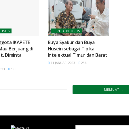
HUSUS
BERITA KHUSUS
ggota IKAPETE
Buya Syakur dan Buya
Mau Berjuang di
Husein sebagai Tipikal
t, Diminta
Intelektual Timur dan Barat
11 JANUARI 2023
236
023
186
MEMUAT...