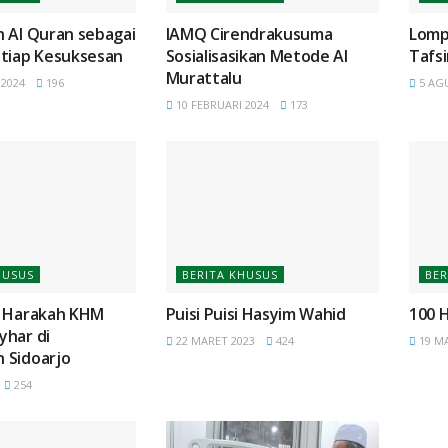
n Al Quran sebagai
IAMQ Cirendrakusuma
Lomp
etiap Kesuksesan
Sosialisasikan Metode Al
Tafsi
Murattalu
 2024
196
5 AG
10 FEBRUARI 2024
173
HUSUS
BERITA KHUSUS
BER
n Harakah KHM
Puisi Puisi Hasyim Wahid
100 
yhar di
22 MARET 2023
424
19 MA
 Sidoarjo
254