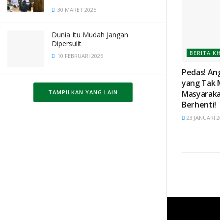
30 MARET 2025
Dunia Itu Mudah Jangan
Dipersulit
BERITA K
10 FEBRUARI 2025
Pedas! An
yang Tak 
Masyaraka
TAMPILKAN YANG LAIN
Berhenti!
23 JANUARI 2