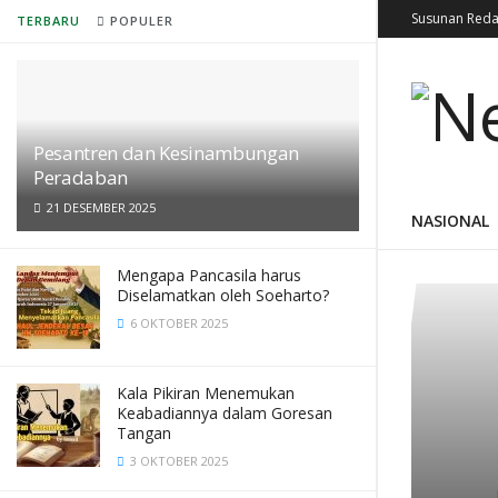
Susunan Reda
TERBARU
POPULER
Pesantren dan Kesinambungan
Peradaban
21 DESEMBER 2025
NASIONAL
Mengapa Pancasila harus
Diselamatkan oleh Soeharto?
6 OKTOBER 2025
Kala Pikiran Menemukan
Keabadiannya dalam Goresan
Tangan
3 OKTOBER 2025