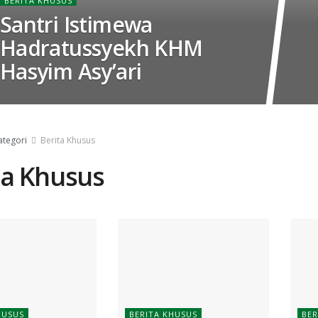
BERITA KHUSUS
Santri Istimewa
Hadratussyekh KHM
Hasyim Asy’ari
ategori
Berita Khusus
ta Khusus
HUSUS
BERITA KHUSUS
BER