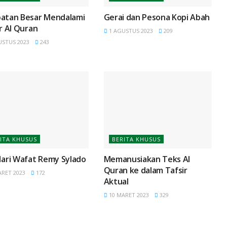
atan Besar Mendalami
Gerai dan Pesona Kopi Abah
r Al Quran
1 AGUSTUS 2023
209
USTUS 2023
243
ITA KHUSUS
BERITA KHUSUS
Hari Wafat Remy Sylado
Memanusiakan Teks Al
Quran ke dalam Tafsir
RET 2023
172
Aktual
10 MARET 2023
329