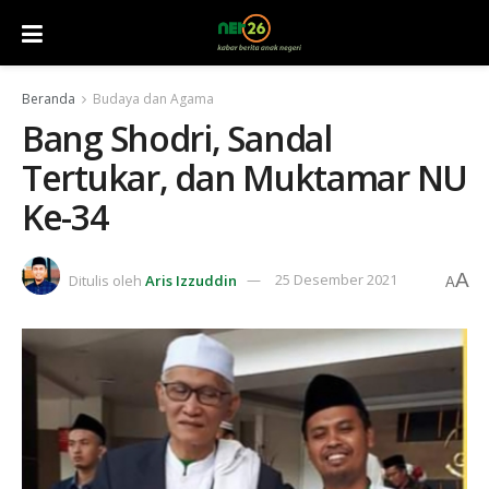
Beranda
Budaya dan Agama
Bang Shodri, Sandal
Tertukar, dan Muktamar NU
Ke-34
A
Ditulis oleh
Aris Izzuddin
25 Desember 2021
A