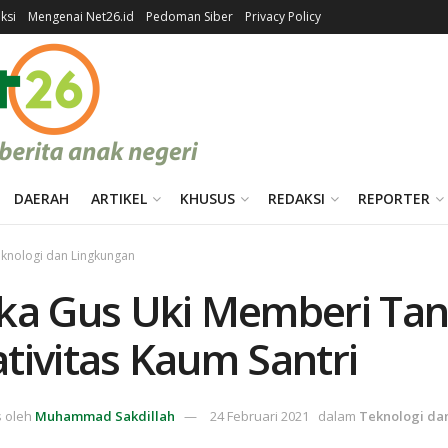
ksi
Mengenai Net26.id
Pedoman Siber
Privacy Policy
DAERAH
ARTIKEL
KHUSUS
REDAKSI
REPORTER
knologi dan Lingkungan
ika Gus Uki Memberi Ta
tivitas Kaum Santri
s oleh
Muhammad Sakdillah
24 Februari 2021
dalam
Teknologi da