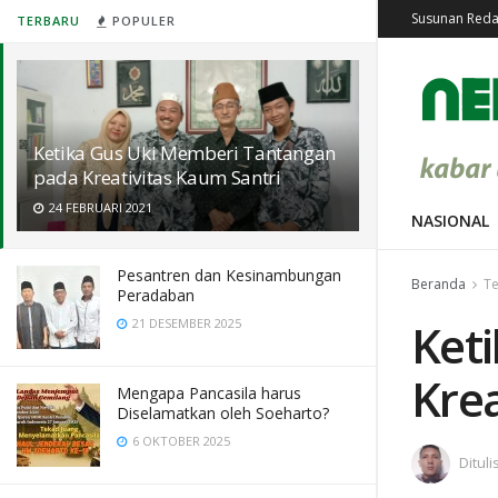
Susunan Reda
TERBARU
POPULER
Ketika Gus Uki Memberi Tantangan
pada Kreativitas Kaum Santri
24 FEBRUARI 2021
NASIONAL
Pesantren dan Kesinambungan
Beranda
Te
Peradaban
Ket
21 DESEMBER 2025
Krea
Mengapa Pancasila harus
Diselamatkan oleh Soeharto?
6 OKTOBER 2025
Dituli