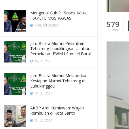
Mengenal Guk Ri, Sosok Ketua
IKAPETE MUSIRAWAS
579
1 AGUSTUS 2025
VIEWS
Juru Bicara Alumni Pesantren
Tebuireng Lubuklinggau Usulkan
Pemekaran PWNU Sumsel Barat
25 JULI 2025
Juru Bicara Alumni Melaporkan
Kesiapan Alumni Tebuireng di
Lubuklinggau
14 JULI 2025
AKBP Ardi Kurniawan: Wajah
Rembulan di Kota Santri
12 JULI 2025