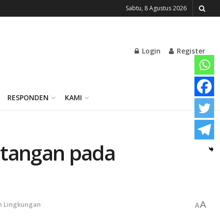
Sabtu, 8 Agustus 2026
Login
Register
RESPONDEN
KAMI
ntangan pada
A
n Lingkungan
A