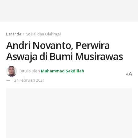
Beranda
Sosial dan Olahraga
Andri Novanto, Perwira
Aswaja di Bumi Musirawas
Ditulis oleh
Muhammad Sakdillah
A
A
24 Februari 2021