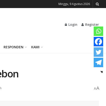
Minggu, 9 Agustus 2026
Login
Register
RESPONDEN
KAMI
ebon
A
h
A