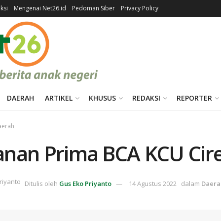
ksi
Mengenai Net26.id
Pedoman Siber
Privacy Policy
DAERAH
ARTIKEL
KHUSUS
REDAKSI
REPORTER
aerah
anan Prima BCA KCU Cir
Ditulis oleh
Gus Eko Priyanto
14 Agustus 2022
dalam
Daera