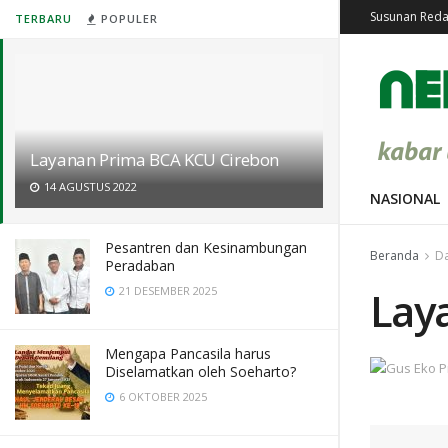
Susunan Reda
TERBARU
POPULER
Layanan Prima BCA KCU Cirebon
14 AGUSTUS 2022
NASIONAL
Pesantren dan Kesinambungan
Beranda
D
Peradaban
Lay
21 DESEMBER 2025
Mengapa Pancasila harus
Diselamatkan oleh Soeharto?
6 OKTOBER 2025