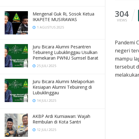
304
Mengenal Guk Ri, Sosok Ketua
IKAPETE MUSIRAWAS
VIEWS
1 AGUSTUS 2025
Pandemi C
Juru Bicara Alumni Pesantren
negeri ter
Tebuireng Lubuklinggau Usulkan
Pemekaran PWNU Sumsel Barat
mampu lag
25 JULI 2025
tersebut d
melakukan
Juru Bicara Alumni Melaporkan
Kesiapan Alumni Tebuireng di
Lubuklinggau
14 JULI 2025
AKBP Ardi Kurniawan: Wajah
Rembulan di Kota Santri
12 JULI 2025