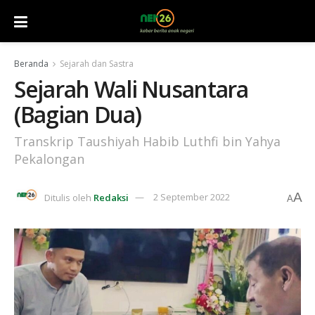
Beranda
Sejarah dan Sastra
Sejarah Wali Nusantara
(Bagian Dua)
Transkrip Taushiyah Habib Luthfi bin Yahya
Pekalongan
A
Ditulis oleh
Redaksi
2 September 2022
A