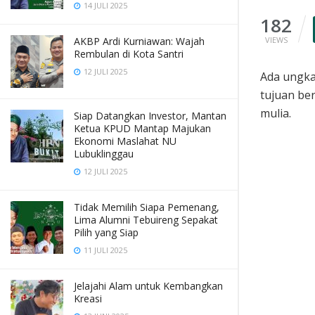
14 JULI 2025
182
VIEWS
AKBP Ardi Kurniawan: Wajah
Rembulan di Kota Santri
12 JULI 2025
Ada ungka
tujuan be
mulia.
Siap Datangkan Investor, Mantan
Ketua KPUD Mantap Majukan
Ekonomi Maslahat NU
Lubuklinggau
12 JULI 2025
Tidak Memilih Siapa Pemenang,
Lima Alumni Tebuireng Sepakat
Pilih yang Siap
11 JULI 2025
Jelajahi Alam untuk Kembangkan
Kreasi