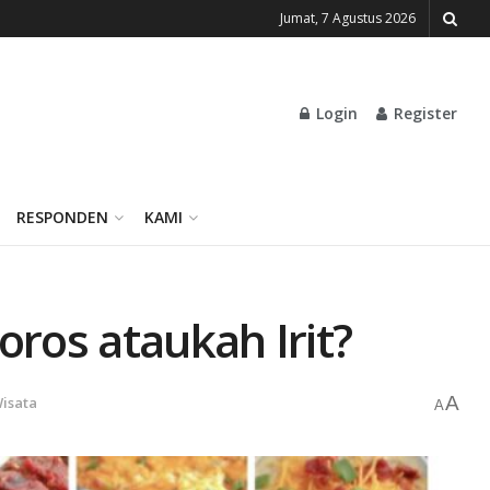
Jumat, 7 Agustus 2026
Login
Register
RESPONDEN
KAMI
os ataukah Irit?
A
isata
A