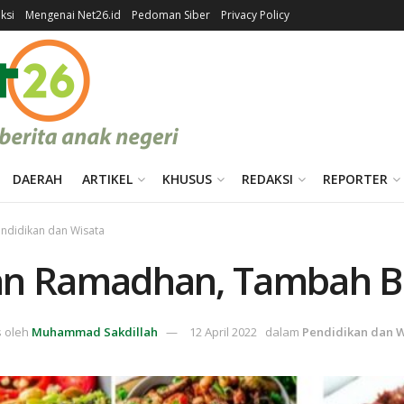
ksi
Mengenai Net26.id
Pedoman Siber
Privacy Policy
DAERAH
ARTIKEL
KHUSUS
REDAKSI
REPORTER
ndidikan dan Wisata
an Ramadhan, Tambah Bor
s oleh
Muhammad Sakdillah
12 April 2022
dalam
Pendidikan dan W