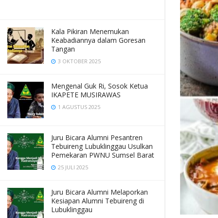
Kala Pikiran Menemukan
Keabadiannya dalam Goresan
Tangan
3 OKTOBER 2025
Mengenal Guk Ri, Sosok Ketua
IKAPETE MUSIRAWAS
1 AGUSTUS 2025
Juru Bicara Alumni Pesantren
Tebuireng Lubuklinggau Usulkan
Pemekaran PWNU Sumsel Barat
25 JULI 2025
Juru Bicara Alumni Melaporkan
Kesiapan Alumni Tebuireng di
Lubuklinggau