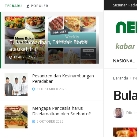
Susunan Reda
TERBARU
POPULER
Bulan Ramadhan, Tambah Boros
ataukah Irit?
12 APRIL 2022
NASIONAL
Pesantren dan Kesinambungan
Beranda
Pe
Peradaban
Bul
21 DESEMBER 2025
Mengapa Pancasila harus
Dituli
Diselamatkan oleh Soeharto?
6 OKTOBER 2025