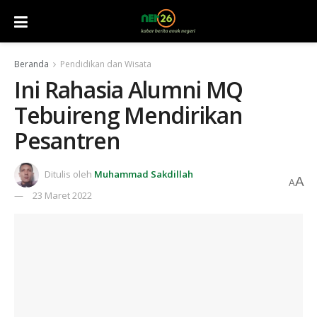
Beranda
Pendidikan dan Wisata
Ini Rahasia Alumni MQ
Tebuireng Mendirikan
Pesantren
Ditulis oleh
Muhammad Sakdillah
A
A
23 Maret 2022