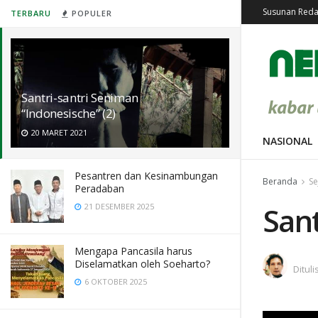
Susunan Reda
TERBARU
POPULER
Santri-santri Seniman
“Indonesische” (2)
20 MARET 2021
NASIONAL
Pesantren dan Kesinambungan
Beranda
Se
Peradaban
Sant
21 DESEMBER 2025
Mengapa Pancasila harus
Diselamatkan oleh Soeharto?
Dituli
6 OKTOBER 2025