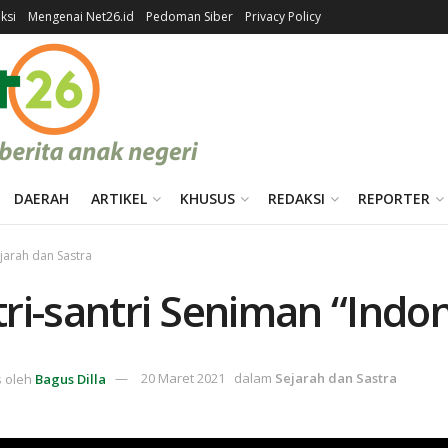
ksi
Mengenai Net26.id
Pedoman Siber
Privacy Policy
DAERAH
ARTIKEL
KHUSUS
REDAKSI
REPORTER
jarah dan Sastra
ri-santri Seniman “Indon
s oleh
Bagus Dilla
20 Maret 2021
dalam
Sejarah dan Sastra