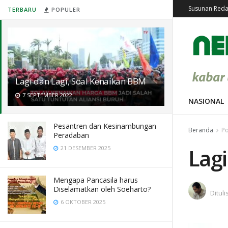
Susunan Reda
TERBARU
POPULER
Lagi dan Lagi, Soal Kenaikan BBM
7 SEPTEMBER 2022
NASIONAL
Pesantren dan Kesinambungan
Beranda
Po
Peradaban
Lagi
21 DESEMBER 2025
Mengapa Pancasila harus
Diselamatkan oleh Soeharto?
Dituli
6 OKTOBER 2025