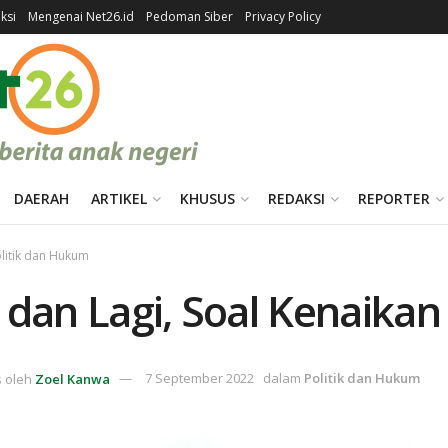
ksi
Mengenai Net26.id
Pedoman Siber
Privacy Policy
DAERAH
ARTIKEL
KHUSUS
REDAKSI
REPORTER
litik dan Hukum
 dan Lagi, Soal Kenaika
s oleh
Zoel Kanwa
7 September 2022
dalam
Politik dan Hukum