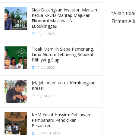
Siap Datangkan Investor, Mantan
“Allah ti
Ketua KPUD Mantap Majukan
Ekonomi Maslahat NU
Firman All
Lubuklinggau
12 JULI 2025
Tidak Memilih Siapa Pemenang,
Lima Alumni Tebuireng Sepakat
Pilih yang Siap
11 JULI 2025
Jelajahi Alam untuk Kembangkan
Kreasi
13 JUNI 2025
KHM Yusuf Hasyim: Pahlawan
Pembaharu Pendidikan
Pesantren
30 MARET 2025