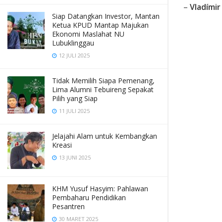
–
Vladímir
Siap Datangkan Investor, Mantan
Ketua KPUD Mantap Majukan
Ekonomi Maslahat NU
Lubuklinggau
12 JULI 2025
Tidak Memilih Siapa Pemenang,
Lima Alumni Tebuireng Sepakat
Pilih yang Siap
11 JULI 2025
Jelajahi Alam untuk Kembangkan
Kreasi
13 JUNI 2025
KHM Yusuf Hasyim: Pahlawan
Pembaharu Pendidikan
Pesantren
30 MARET 2025