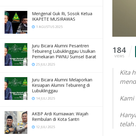
Mengenal Guk Ri, Sosok Ketua
IKAPETE MUSIRAWAS
1 AGUSTUS 2025
Juru Bicara Alumni Pesantren
184
Tebuireng Lubuklinggau Usulkan
VIEWS
Pemekaran PWNU Sumsel Barat
25 JULI 2025
Kita 
Juru Bicara Alumni Melaporkan
mendu
Kesiapan Alumni Tebuireng di
Lubuklinggau
Kami 
14 JULI 2025
Hanya
AKBP Ardi Kurniawan: Wajah
Rembulan di Kota Santri
telah
12 JULI 2025