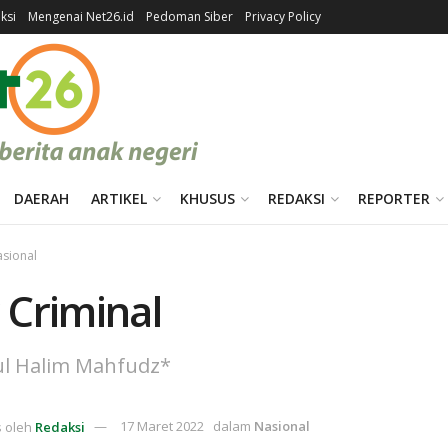
ksi
Mengenai Net26.id
Pedoman Siber
Privacy Policy
DAERAH
ARTIKEL
KHUSUS
REDAKSI
REPORTER
sional
 Criminal
l Halim Mahfudz*
s oleh
Redaksi
17 Maret 2022
dalam
Nasional