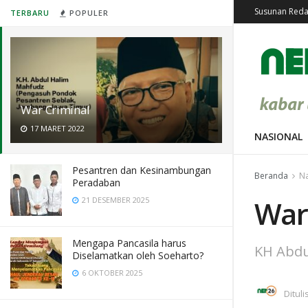
Susunan Reda
TERBARU
POPULER
War Criminal
17 MARET 2022
NASIONAL
Pesantren dan Kesinambungan
Beranda
Na
Peradaban
War
21 DESEMBER 2025
Mengapa Pancasila harus
KH Abdu
Diselamatkan oleh Soeharto?
6 OKTOBER 2025
Dituli